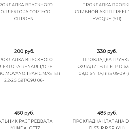
РОКЛАДКА ВПУСКНОГО
ПРОКЛАДКА ПРОБК
КОЛЛЕКТОРА CORTECO
СЛИВНОЙ АКПП FREEL 2 
CITROEN
EVOQUE (УЦ)
200
руб.
330
руб.
РОКЛАДКА ВПУСКНОГО
ПРОКЛАДКА ТРУБК
ЛЕКТОРА RENAULT/OPEL
ОХЛАДИТЕЛЯ ЕГР DIS3 
RO,MOVANO,TRAFIC,MASTER
09,DIS4 10-,RRS 05-09 (
2,2-2,5 G9T/G9U 06-
450
руб.
485
руб.
АЛЬНИК РАСПРЕДВАЛА
ПРОКЛАДКА КЛАПАНА EG
HYUNDAI GETZ
DIS3, R.R.SP (УЦ)