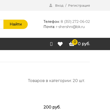
Вход
/
Регистрация
Телефон:
8 (351) 272-06-02
Найти
Почта:
r-shershni@bk.ru
0
0
руб.
Товаров в категории: 20 шт.
200
руб.