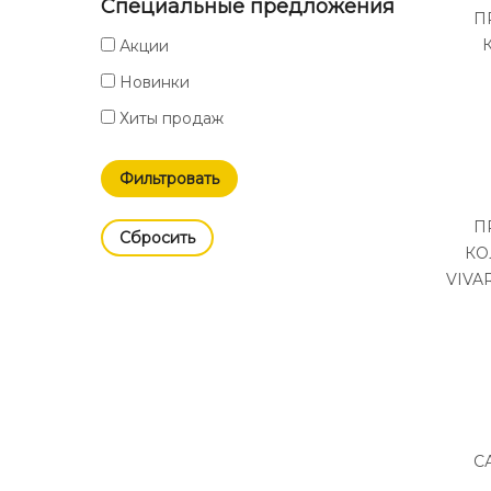
Специальные предложения
П
Акции
Новинки
Хиты продаж
П
Cбросить
КО
VIVA
С