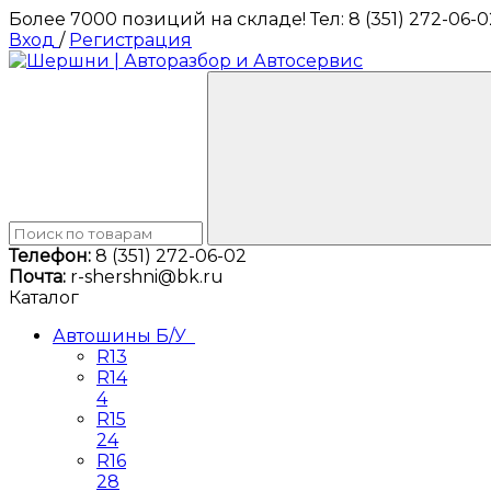
Более 7000 позиций на складе! Тел: 8 (351) 272-06-0
Вход
/
Регистрация
Телефон:
8 (351) 272-06-02
Почта:
r-shershni@bk.ru
Каталог
Автошины Б/У
R13
R14
4
R15
24
R16
28