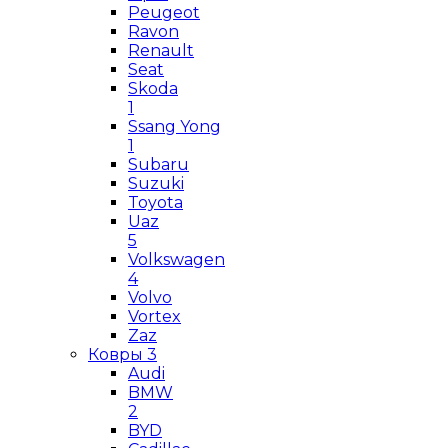
Peugeot
Ravon
Renault
Seat
Skoda
1
Ssang Yong
1
Subaru
Suzuki
Toyota
Uaz
5
Volkswagen
4
Volvo
Vortex
Zaz
Ковры
3
Audi
BMW
2
BYD