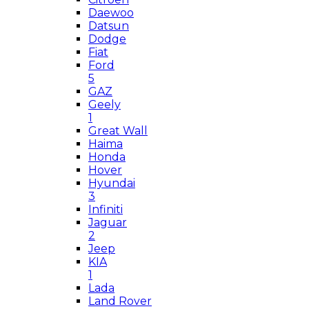
Daewoo
Datsun
Dodge
Fiat
Ford
5
GAZ
Geely
1
Great Wall
Haima
Honda
Hover
Hyundai
3
Infiniti
Jaguar
2
Jeep
KIA
1
Lada
Land Rover