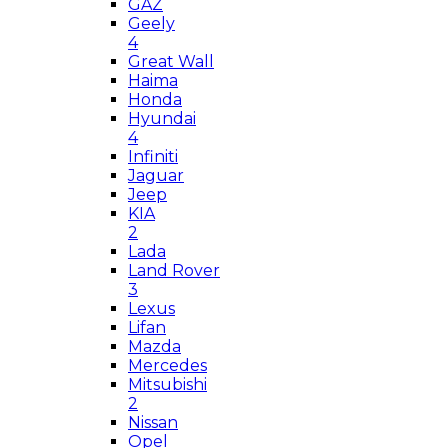
GAZ
Geely
4
Great Wall
Haima
Honda
Hyundai
4
Infiniti
Jaguar
Jeep
KIA
2
Lada
Land Rover
3
Lexus
Lifan
Mazda
Mercedes
Mitsubishi
2
Nissan
Opel