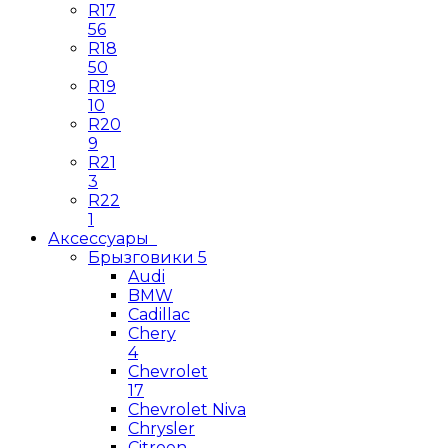
R17
56
R18
50
R19
10
R20
9
R21
3
R22
1
Аксессуары
Брызговики
5
Audi
BMW
Cadillac
Chery
4
Chevrolet
17
Chevrolet Niva
Chrysler
Citroen