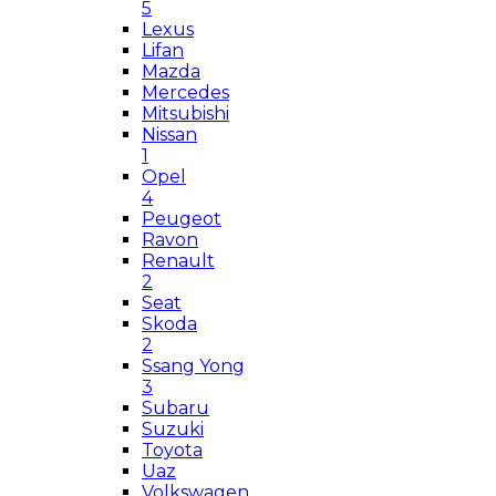
5
Lexus
Lifan
Mazda
Mercedes
Mitsubishi
Nissan
1
Opel
4
Peugeot
Ravon
Renault
2
Seat
Skoda
2
Ssang Yong
3
Subaru
Suzuki
Toyota
Uaz
Volkswagen