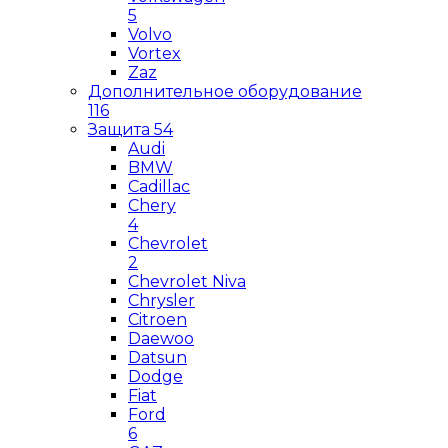
5
Volvo
Vortex
Zaz
Дополнительное оборудование
116
Защита
54
Audi
BMW
Cadillac
Chery
4
Chevrolet
2
Chevrolet Niva
Chrysler
Citroen
Daewoo
Datsun
Dodge
Fiat
Ford
6