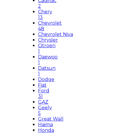
Cadillac
2
Chery
13
Chevrolet
48
Chevrolet Niva
Chrysler
Citroen
1
Daewoo
1
Datsun
1
Dodge
Fiat
Ford
31
GAZ
Geely
5
Great Wall
Haima
Honda