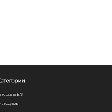
Категории
втошины Б/У
ксессуары