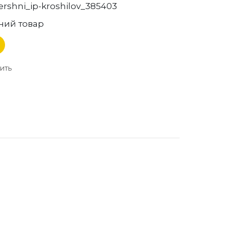
ershni_ip-kroshilov_385403
ний товар
ить