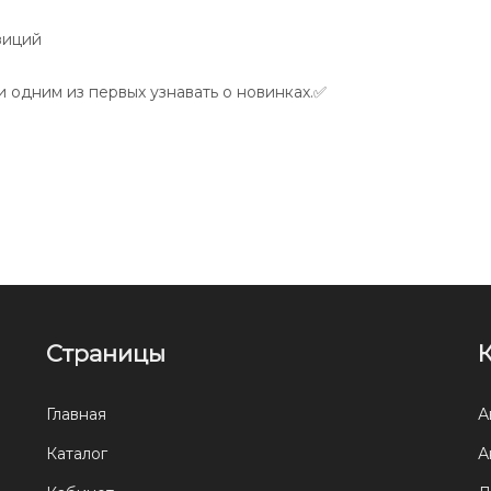
зиций
 одним из первых узнавать о новинках.✅
Страницы
Главная
А
Каталог
А