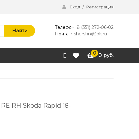
Вход
/
Регистрация
Телефон:
8 (351) 272-06-02
Найти
Почта:
r-shershni@bk.ru
0
0
руб.
RE RH Skoda Rapid 18-