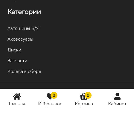
Категории
Автошины Б/У
Аксессуары
Диски
Запчасти
Колёса в сборе
0
0
© 2026 год. Все права защищены.
Главная
Избранное
Корзина
Кабинет