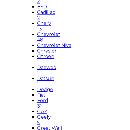
2
BYD
Cadillac
2
Chery
13
Chevrolet
48
Chevrolet Niva
Chrysler
Citroen
1
Daewoo
1
Datsun
1
Dodge
Fiat
Ford
31
GAZ
Geely
5
Great Wall