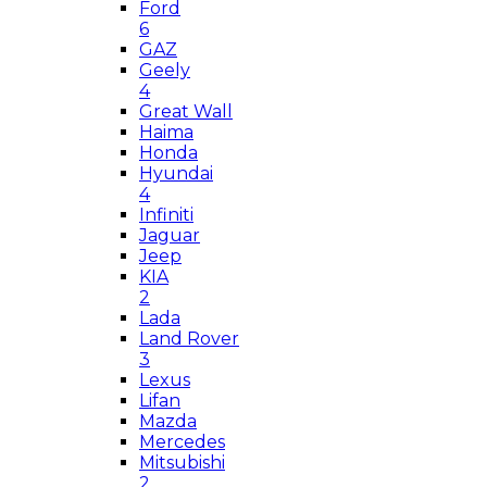
Ford
6
GAZ
Geely
4
Great Wall
Haima
Honda
Hyundai
4
Infiniti
Jaguar
Jeep
KIA
2
Lada
Land Rover
3
Lexus
Lifan
Mazda
Mercedes
Mitsubishi
2