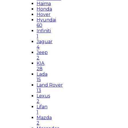
Haima
Honda
Hover
Hyundai
60
Infiniti
1
Jaguar
4
Jeep
2
KIA
28
Lada
15
Land Rover
13
Lexus
2
Lifan
1
Mazda
2