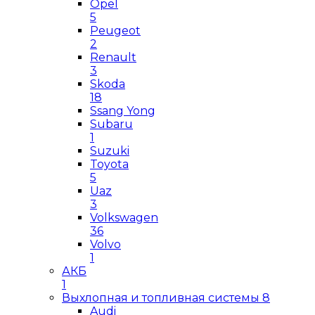
Opel
5
Peugeot
2
Renault
3
Skoda
18
Ssang Yong
Subaru
1
Suzuki
Toyota
5
Uaz
3
Volkswagen
36
Volvo
1
АКБ
1
Выхлопная и топливная системы
8
Audi