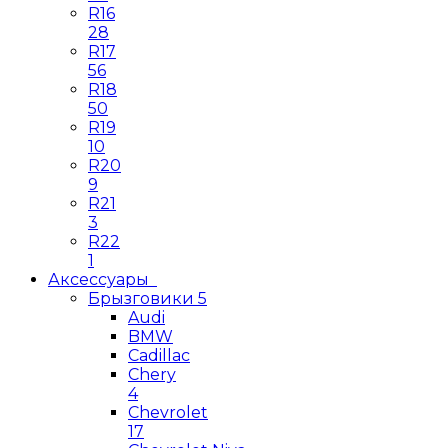
R16
28
R17
56
R18
50
R19
10
R20
9
R21
3
R22
1
Аксессуары
Брызговики
5
Audi
BMW
Cadillac
Chery
4
Chevrolet
17