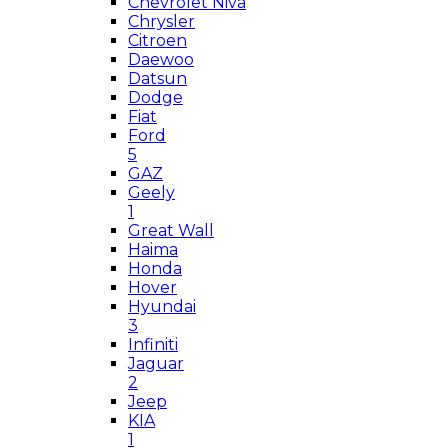
Chevrolet Niva
Chrysler
Citroen
Daewoo
Datsun
Dodge
Fiat
Ford
5
GAZ
Geely
1
Great Wall
Haima
Honda
Hover
Hyundai
3
Infiniti
Jaguar
2
Jeep
KIA
1