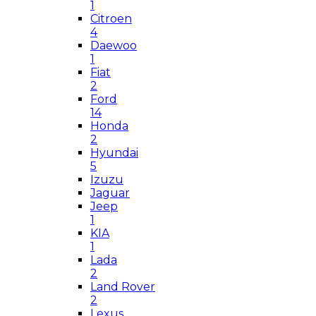
1
Citroen
4
Daewoo
1
Fiat
2
Ford
14
Honda
2
Hyundai
5
Izuzu
Jaguar
Jeep
1
KIA
1
Lada
2
Land Rover
2
Lexus