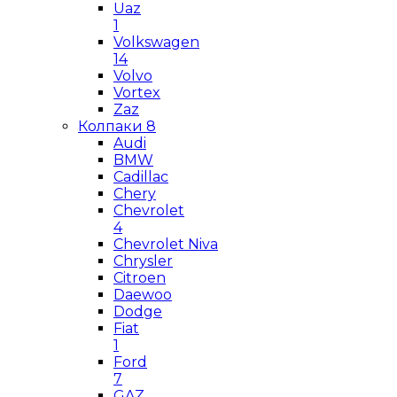
Uaz
1
Volkswagen
14
Volvo
Vortex
Zaz
Колпаки
8
Audi
BMW
Cadillac
Chery
Chevrolet
4
Chevrolet Niva
Chrysler
Citroen
Daewoo
Dodge
Fiat
1
Ford
7
GAZ