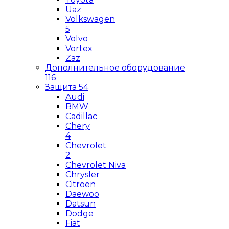
Uaz
Volkswagen
5
Volvo
Vortex
Zaz
Дополнительное оборудование
116
Защита
54
Audi
BMW
Cadillac
Chery
4
Chevrolet
2
Chevrolet Niva
Chrysler
Citroen
Daewoo
Datsun
Dodge
Fiat