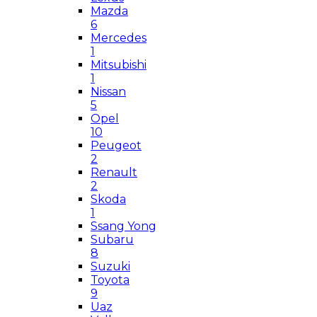
Mazda
6
Mercedes
1
Mitsubishi
1
Nissan
5
Opel
10
Peugeot
2
Renault
2
Skoda
1
Ssang Yong
Subaru
8
Suzuki
Toyota
9
Uaz