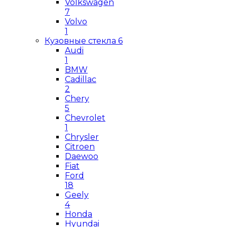
Volkswagen
7
Volvo
1
Кузовные стекла
6
Audi
1
BMW
Cadillac
2
Chery
5
Chevrolet
1
Chrysler
Citroen
Daewoo
Fiat
Ford
18
Geely
4
Honda
Hyundai