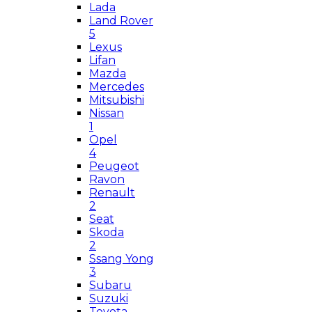
Lada
Land Rover
5
Lexus
Lifan
Mazda
Mercedes
Mitsubishi
Nissan
1
Opel
4
Peugeot
Ravon
Renault
2
Seat
Skoda
2
Ssang Yong
3
Subaru
Suzuki
Toyota