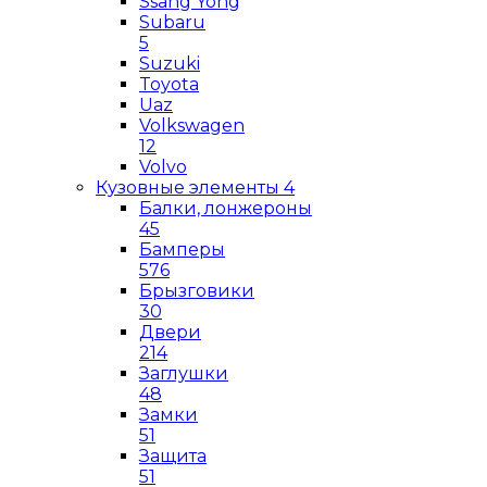
Ssang Yong
Subaru
5
Suzuki
Toyota
Uaz
Volkswagen
12
Volvo
Кузовные элементы
4
Балки, лонжероны
45
Бамперы
576
Брызговики
30
Двери
214
Заглушки
48
Замки
51
Защита
51