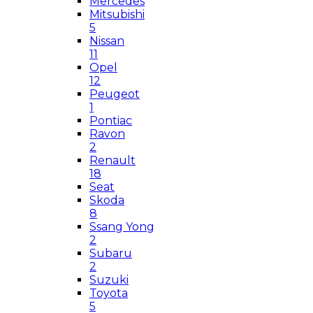
Mercedes
Mitsubishi
5
Nissan
11
Opel
12
Peugeot
1
Pontiac
Ravon
2
Renault
18
Seat
Skoda
8
Ssang Yong
2
Subaru
2
Suzuki
Toyota
5