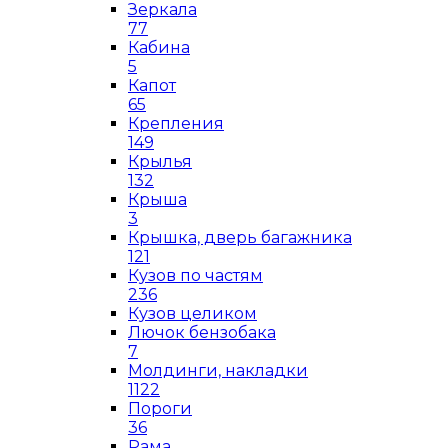
Зеркала
77
Кабина
5
Капот
65
Крепления
149
Крылья
132
Крыша
3
Крышка, дверь багажника
121
Кузов по частям
236
Кузов целиком
Лючок бензобака
7
Молдинги, накладки
1122
Пороги
36
Рама