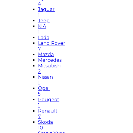
4
Jaguar
1
Jeep
KIA
1
Lada
Land Rover
7
Mazda
Mercedes
Mitsubishi
2
Nissan
1
Opel
5
Peugeot
1
Renault
7
Skoda
10