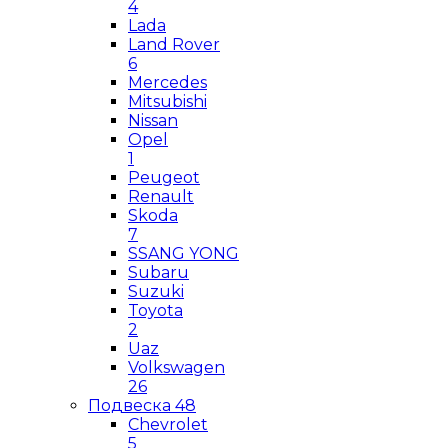
4
Lada
Land Rover
6
Mercedes
Mitsubishi
Nissan
Opel
1
Peugeot
Renault
Skoda
7
SSANG YONG
Subaru
Suzuki
Toyota
2
Uaz
Volkswagen
26
Подвеска
48
Chevrolet
5