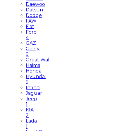
Daewoo
Datsun
Dodge
FAW
Fiat
Ford
4
GAZ
Geely
9
Great Wall
Haima
Honda
Hyundai
5
Infiniti
Jaguar
Jeep
1
KIA
2
Lada
1