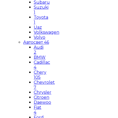
Subaru
Suzuki
1
Toyota
1
Uaz
Volkswagen
Volvo
Автосвет
46
Audi
2
BMW
Cadillac
4
Chery
105
Chevrolet
7
Chrysler
Citroen
Daewoo
Fiat
4
Ford