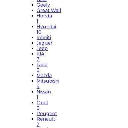
Geely
Great Wall
Honda
1
Hyundai
10
Infiniti
Jaguar
Jeep
KIA
7
Lada
3
Mazda
Mitsubishi
4
Nissan
1
Opel
3
Peugeot
Renault
2