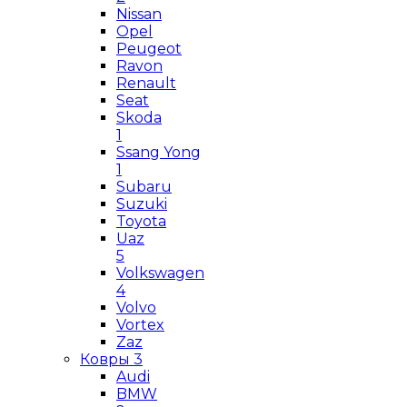
Nissan
Opel
Peugeot
Ravon
Renault
Seat
Skoda
1
Ssang Yong
1
Subaru
Suzuki
Toyota
Uaz
5
Volkswagen
4
Volvo
Vortex
Zaz
Ковры
3
Audi
BMW