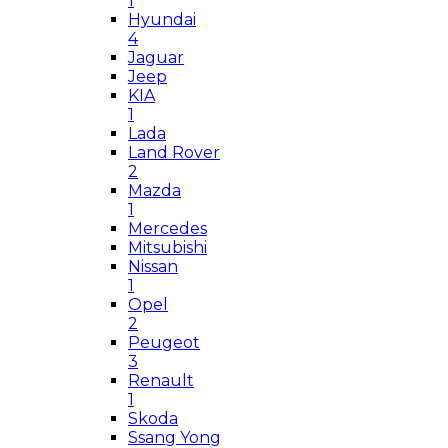
1
Hyundai
4
Jaguar
Jeep
KIA
1
Lada
Land Rover
2
Mazda
1
Mercedes
Mitsubishi
Nissan
1
Opel
2
Peugeot
3
Renault
1
Skoda
Ssang Yong