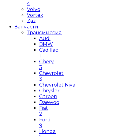
4
Volvo
Vortex
Zaz
Запчасти
Трансмиссия
Audi
BMW
Cadillac
1
Chery
3
Chevrolet
3
Chevrolet Niva
Chrysler
Citroen
Daewoo
Fiat
2
Ford
9
Honda