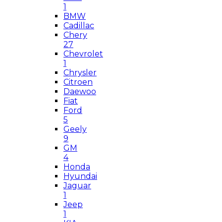
1
BMW
Cadillac
Chery
27
Chevrolet
1
Chrysler
Citroen
Daewoo
Fiat
Ford
5
Geely
9
GM
4
Honda
Hyundai
Jaguar
1
Jeep
1