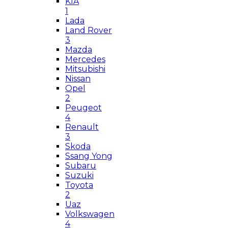
KIA
1
Lada
Land Rover
3
Mazda
Mercedes
Mitsubishi
Nissan
Opel
2
Peugeot
4
Renault
3
Skoda
Ssang Yong
Subaru
Suzuki
Toyota
2
Uaz
Volkswagen
4