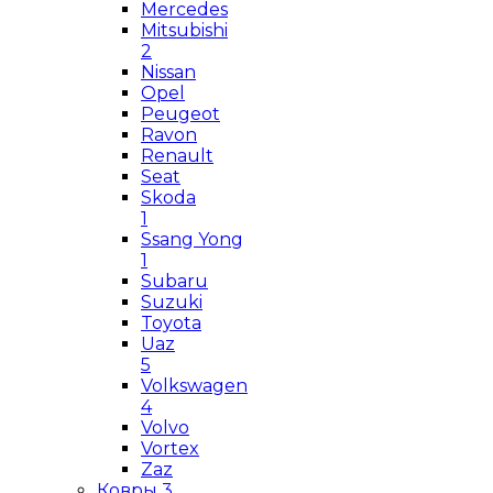
Mercedes
Mitsubishi
2
Nissan
Opel
Peugeot
Ravon
Renault
Seat
Skoda
1
Ssang Yong
1
Subaru
Suzuki
Toyota
Uaz
5
Volkswagen
4
Volvo
Vortex
Zaz
Ковры
3