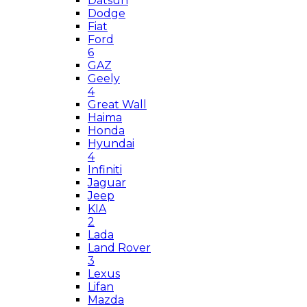
Datsun
Dodge
Fiat
Ford
6
GAZ
Geely
4
Great Wall
Haima
Honda
Hyundai
4
Infiniti
Jaguar
Jeep
KIA
2
Lada
Land Rover
3
Lexus
Lifan
Mazda