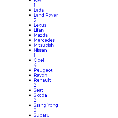
KIA
1
Lada
Land Rover
5
Lexus
Lifan
Mazda
Mercedes
Mitsubishi
Nissan
1
Opel
4
Peugeot
Ravon
Renault
2
Seat
Skoda
2
Ssang Yong
3
Subaru