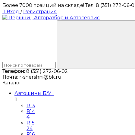
Более 7000 позиций на складе! Тел: 8 (351) 272-06-0
Вход
/
Регистрация
Телефон:
8 (351) 272-06-02
Почта:
r-shershni@bk.ru
Каталог
Автошины Б/У
R13
R14
4
R15
24
R16