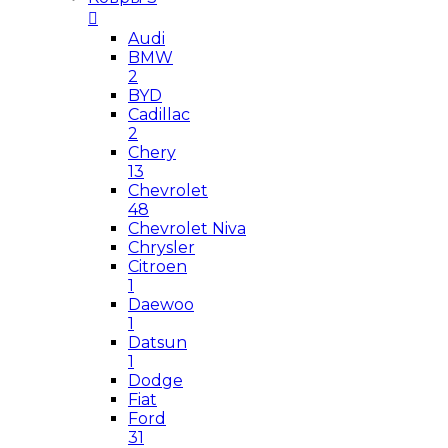
Audi
BMW
2
BYD
Cadillac
2
Chery
13
Chevrolet
48
Chevrolet Niva
Chrysler
Citroen
1
Daewoo
1
Datsun
1
Dodge
Fiat
Ford
31