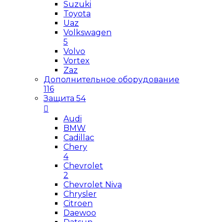
Suzuki
Toyota
Uaz
Volkswagen
5
Volvo
Vortex
Zaz
Дополнительное оборудование
116
Защита
54
Audi
BMW
Cadillac
Chery
4
Chevrolet
2
Chevrolet Niva
Chrysler
Citroen
Daewoo