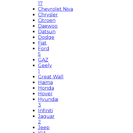
17
Chevrolet Niva
Chrysler
Citroen
Daewoo
Datsun
Dodge
Fiat
Ford
5
GAZ
Geely
1
Great Wall
Haima
Honda
Hover
Hyundai
3
Infiniti
Jaguar
2
Jeep