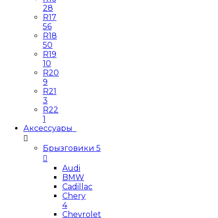
28
R17
56
R18
50
R19
10
R20
9
R21
3
R22
1
Аксессуары
Брызговики
5
Audi
BMW
Cadillac
Chery
4
Chevrolet