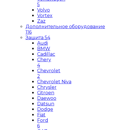
5
Volvo
Vortex
Zaz
Дополнительное оборудование
116
Защита
54
Audi
BMW
Cadillac
Chery
4
Chevrolet
2
Chevrolet Niva
Chrysler
Citroen
Daewoo
Datsun
Dodge
Fiat
Ford
6