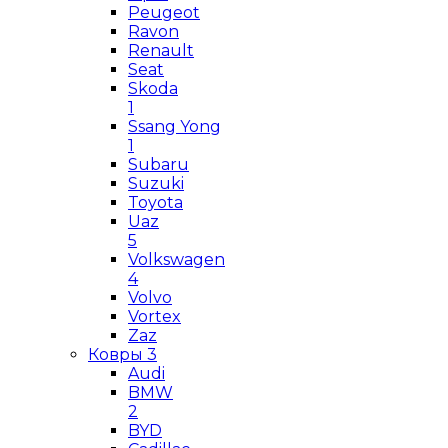
Peugeot
Ravon
Renault
Seat
Skoda
1
Ssang Yong
1
Subaru
Suzuki
Toyota
Uaz
5
Volkswagen
4
Volvo
Vortex
Zaz
Ковры
3
Audi
BMW
2
BYD