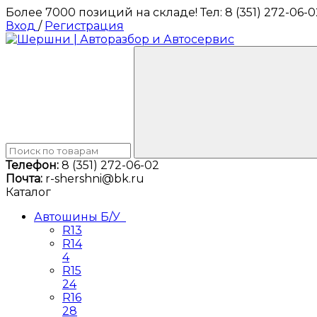
Более 7000 позиций на складе! Тел: 8 (351) 272-06-0
Вход
/
Регистрация
Телефон:
8 (351) 272-06-02
Почта:
r-shershni@bk.ru
Каталог
Автошины Б/У
R13
R14
4
R15
24
R16
28