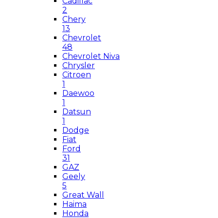
Cadillac
2
Chery
13
Chevrolet
48
Chevrolet Niva
Chrysler
Citroen
1
Daewoo
1
Datsun
1
Dodge
Fiat
Ford
31
GAZ
Geely
5
Great Wall
Haima
Honda