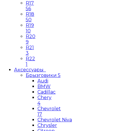
R17
56
R18
50
R19
10
R20
9
R21
3
R22
1
Аксессуары
Брызговики
5
Audi
BMW
Cadillac
Chery
4
Chevrolet
17
Chevrolet Niva
Chrysler
Citroen