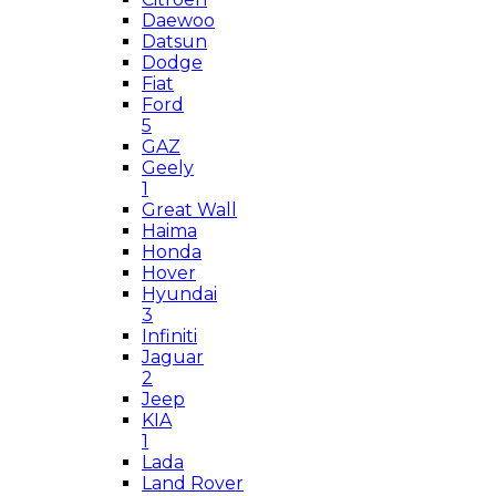
Daewoo
Datsun
Dodge
Fiat
Ford
5
GAZ
Geely
1
Great Wall
Haima
Honda
Hover
Hyundai
3
Infiniti
Jaguar
2
Jeep
KIA
1
Lada
Land Rover