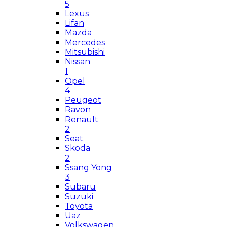
5
Lexus
Lifan
Mazda
Mercedes
Mitsubishi
Nissan
1
Opel
4
Peugeot
Ravon
Renault
2
Seat
Skoda
2
Ssang Yong
3
Subaru
Suzuki
Toyota
Uaz
Volkswagen