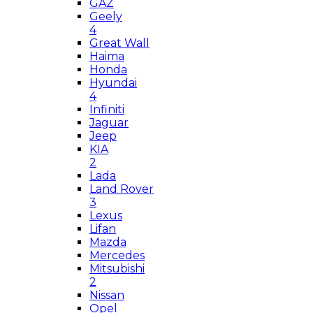
GAZ
Geely
4
Great Wall
Haima
Honda
Hyundai
4
Infiniti
Jaguar
Jeep
KIA
2
Lada
Land Rover
3
Lexus
Lifan
Mazda
Mercedes
Mitsubishi
2
Nissan
Opel