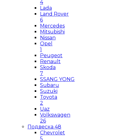
4
Lada
Land Rover
6
Mercedes
Mitsubishi
Nissan
Opel
1
Peugeot
Renault
Skoda
7
SSANG YONG
Subaru
Suzuki
Toyota
2
Uaz
Volkswagen
26
Подвеска
48
Chevrolet
5