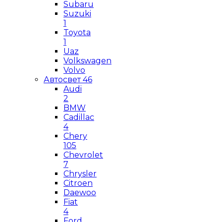
Subaru
Suzuki
1
Toyota
1
Uaz
Volkswagen
Volvo
Автосвет
46
Audi
2
BMW
Cadillac
4
Chery
105
Chevrolet
7
Chrysler
Citroen
Daewoo
Fiat
4
Ford