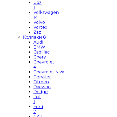
Uaz
1
Volkswagen
14
Volvo
Vortex
Zaz
Колпаки
8
Audi
BMW
Cadillac
Chery
Chevrolet
4
Chevrolet Niva
Chrysler
Citroen
Daewoo
Dodge
Fiat
1
Ford
7
GAZ