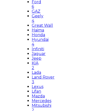
Ford
6
GAZ
Geely
4
Great Wall
Haima
Honda
Hyundai
4
Infiniti
Jaguar
Jeep
KIA
2
Lada
Land Rover
3
Lexus
Lifan
Mazda
Mercedes
Mitsubishi
2