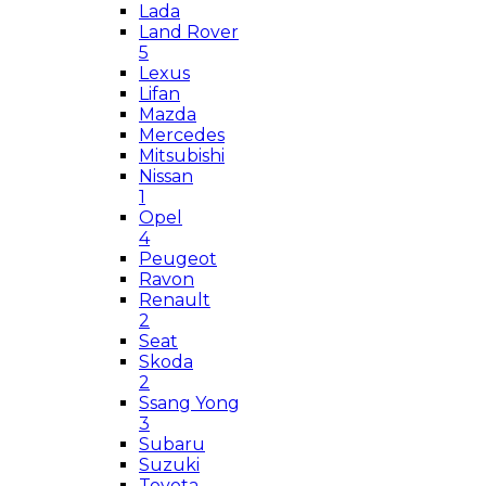
Lada
Land Rover
5
Lexus
Lifan
Mazda
Mercedes
Mitsubishi
Nissan
1
Opel
4
Peugeot
Ravon
Renault
2
Seat
Skoda
2
Ssang Yong
3
Subaru
Suzuki
Toyota