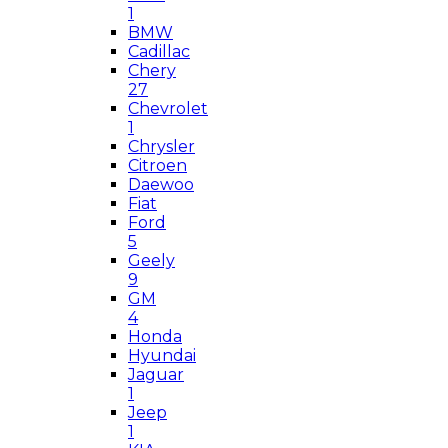
1
BMW
Cadillac
Chery
27
Chevrolet
1
Chrysler
Citroen
Daewoo
Fiat
Ford
5
Geely
9
GM
4
Honda
Hyundai
Jaguar
1
Jeep
1