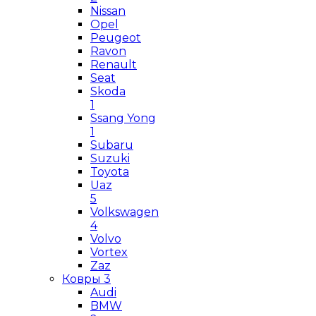
Nissan
Opel
Peugeot
Ravon
Renault
Seat
Skoda
1
Ssang Yong
1
Subaru
Suzuki
Toyota
Uaz
5
Volkswagen
4
Volvo
Vortex
Zaz
Ковры
3
Audi
BMW