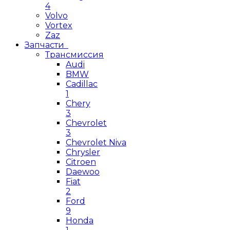
4
Volvo
Vortex
Zaz
Запчасти
Трансмиссия
Audi
BMW
Cadillac
1
Chery
3
Chevrolet
3
Chevrolet Niva
Chrysler
Citroen
Daewoo
Fiat
2
Ford
9
Honda