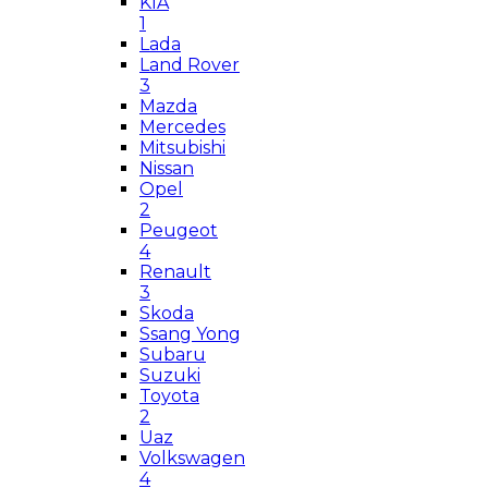
KIA
1
Lada
Land Rover
3
Mazda
Mercedes
Mitsubishi
Nissan
Opel
2
Peugeot
4
Renault
3
Skoda
Ssang Yong
Subaru
Suzuki
Toyota
2
Uaz
Volkswagen
4