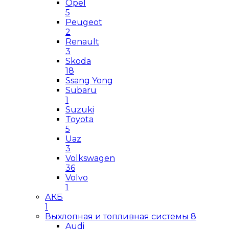
Opel
5
Peugeot
2
Renault
3
Skoda
18
Ssang Yong
Subaru
1
Suzuki
Toyota
5
Uaz
3
Volkswagen
36
Volvo
1
АКБ
1
Выхлопная и топливная системы
8
Audi