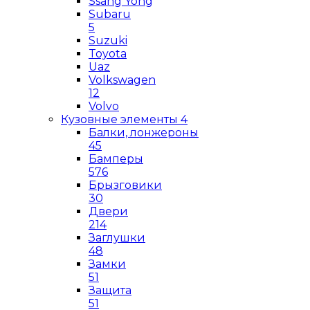
Ssang Yong
Subaru
5
Suzuki
Toyota
Uaz
Volkswagen
12
Volvo
Кузовные элементы
4
Балки, лонжероны
45
Бамперы
576
Брызговики
30
Двери
214
Заглушки
48
Замки
51
Защита
51