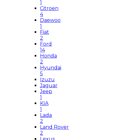
1
Citroen
4
Daewoo
1
Fiat
2
Ford
14
Honda
2
Hyundai
5
Izuzu
Jaguar
Jeep
1
KIA
1
Lada
2
Land Rover
2
Lexus