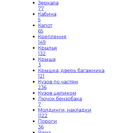
Зеркала
77
Кабина
5
Капот
65
Крепления
149
Крылья
132
Крыша
3
Крышка, дверь багажника
121
Кузов по частям
236
Кузов целиком
Лючок бензобака
7
Молдинги, накладки
1122
Пороги
36
Рама