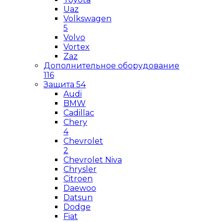
Uaz
Volkswagen
5
Volvo
Vortex
Zaz
Дополнительное оборудование
116
Защита
54
Audi
BMW
Cadillac
Chery
4
Chevrolet
2
Chevrolet Niva
Chrysler
Citroen
Daewoo
Datsun
Dodge
Fiat