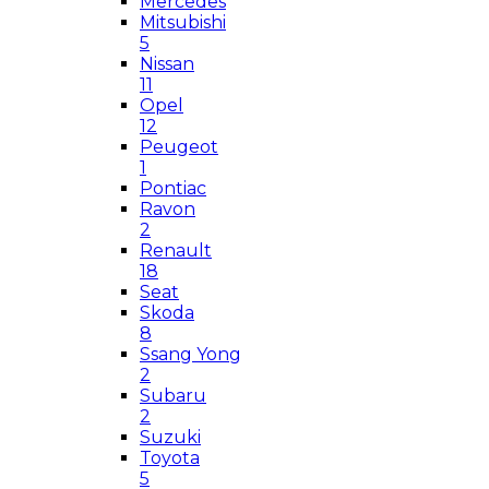
Mercedes
Mitsubishi
5
Nissan
11
Opel
12
Peugeot
1
Pontiac
Ravon
2
Renault
18
Seat
Skoda
8
Ssang Yong
2
Subaru
2
Suzuki
Toyota
5