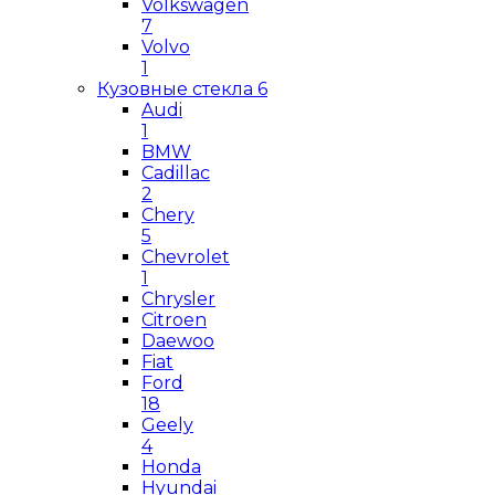
Volkswagen
7
Volvo
1
Кузовные стекла
6
Audi
1
BMW
Cadillac
2
Chery
5
Chevrolet
1
Chrysler
Citroen
Daewoo
Fiat
Ford
18
Geely
4
Honda
Hyundai