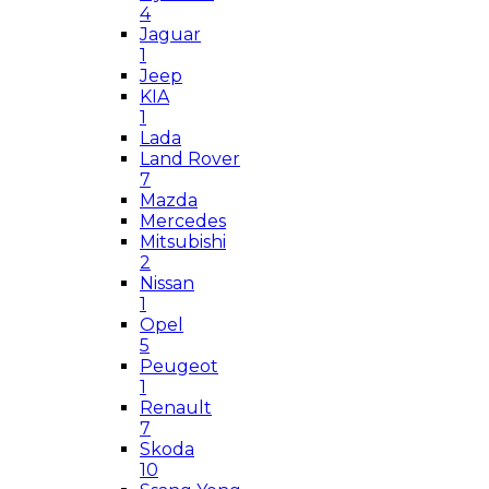
4
Jaguar
1
Jeep
KIA
1
Lada
Land Rover
7
Mazda
Mercedes
Mitsubishi
2
Nissan
1
Opel
5
Peugeot
1
Renault
7
Skoda
10