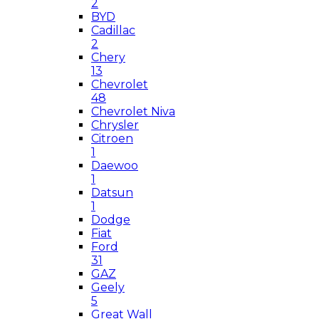
2
BYD
Cadillac
2
Chery
13
Chevrolet
48
Chevrolet Niva
Chrysler
Citroen
1
Daewoo
1
Datsun
1
Dodge
Fiat
Ford
31
GAZ
Geely
5
Great Wall