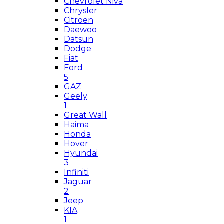
Chevrolet Niva
Chrysler
Citroen
Daewoo
Datsun
Dodge
Fiat
Ford
5
GAZ
Geely
1
Great Wall
Haima
Honda
Hover
Hyundai
3
Infiniti
Jaguar
2
Jeep
KIA
1