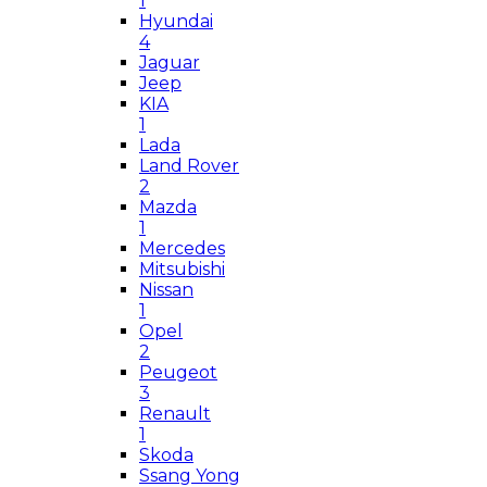
1
Hyundai
4
Jaguar
Jeep
KIA
1
Lada
Land Rover
2
Mazda
1
Mercedes
Mitsubishi
Nissan
1
Opel
2
Peugeot
3
Renault
1
Skoda
Ssang Yong