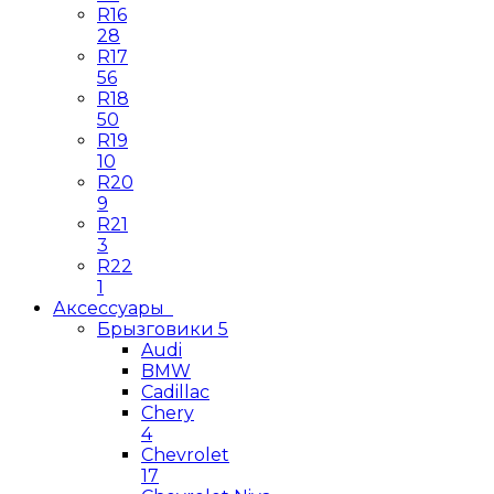
R16
28
R17
56
R18
50
R19
10
R20
9
R21
3
R22
1
Аксессуары
Брызговики
5
Audi
BMW
Cadillac
Chery
4
Chevrolet
17