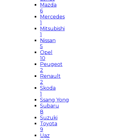
Mazda
6
Mercedes
1
Mitsubishi
1
Nissan
5
Opel
10
Peugeot
2
Renault
2
Skoda
1
Ssang Yong
Subaru
8
Suzuki
Toyota
9
Uaz