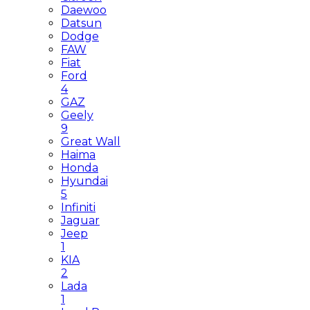
Daewoo
Datsun
Dodge
FAW
Fiat
Ford
4
GAZ
Geely
9
Great Wall
Haima
Honda
Hyundai
5
Infiniti
Jaguar
Jeep
1
KIA
2
Lada
1