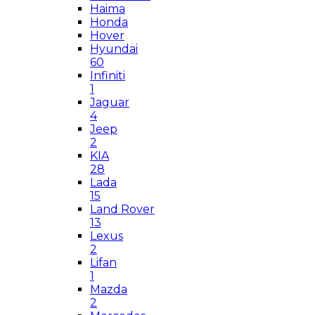
Haima
Honda
Hover
Hyundai
60
Infiniti
1
Jaguar
4
Jeep
2
KIA
28
Lada
15
Land Rover
13
Lexus
2
Lifan
1
Mazda
2