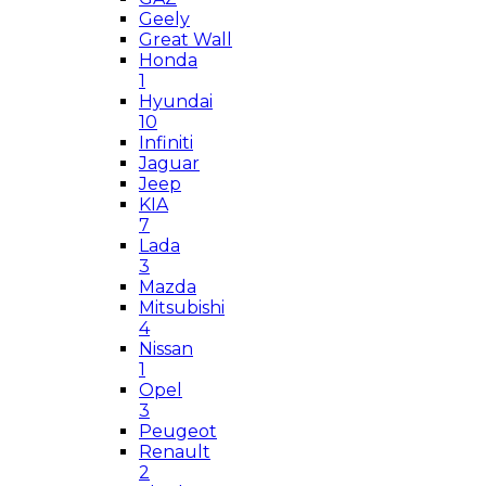
Geely
Great Wall
Honda
1
Hyundai
10
Infiniti
Jaguar
Jeep
KIA
7
Lada
3
Mazda
Mitsubishi
4
Nissan
1
Opel
3
Peugeot
Renault
2