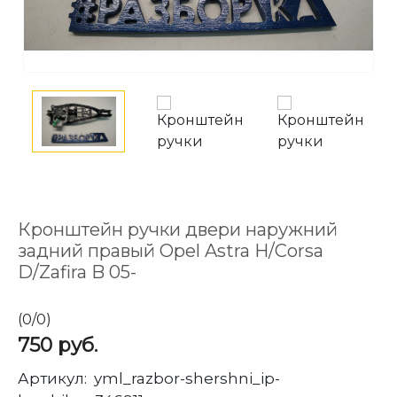
Кронштейн ручки двери наружний
задний правый Opel Astra H/Corsa
D/Zafira B 05-
(
0
/
0
)
750
руб.
Артикул:
yml_razbor-shershni_ip-