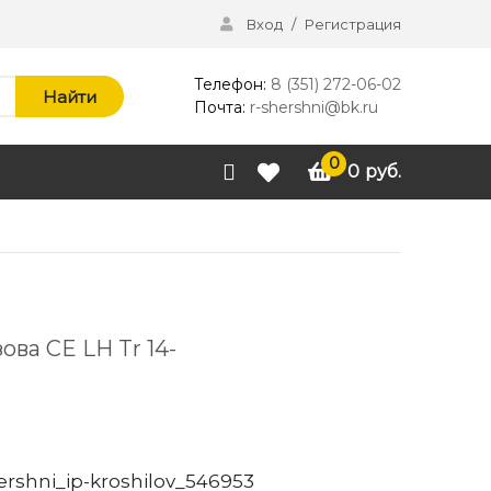
Вход
/
Регистрация
Телефон:
8 (351) 272-06-02
Найти
Почта:
r-shershni@bk.ru
0
0
руб.
ова CE LH Tr 14-
ershni_ip-kroshilov_546953