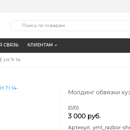
Я СВЯЗЬ
КЛИЕНТАМ
 LH Tr 14-
Молдинг обвязки куз
(
0
/
0
)
3 000
руб.
Артикул:
yml_razbor-sh