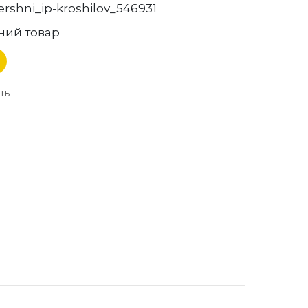
rshni_ip-kroshilov_546931
ний товар
ть