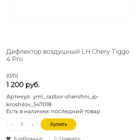
Дефлектор воздушный LH Chery Tiggo
4 Pro
(
0
/
0
)
1 200
руб.
Артикул:
yml_razbor-shershni_ip-
kroshilov_547018
Есть в наличии:
последний товар
Купить
В избранное
Сравнить