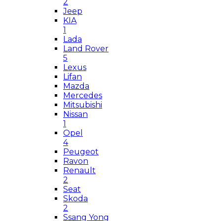
2
Jeep
KIA
1
Lada
Land Rover
5
Lexus
Lifan
Mazda
Mercedes
Mitsubishi
Nissan
1
Opel
4
Peugeot
Ravon
Renault
2
Seat
Skoda
2
Ssang Yong