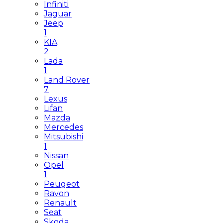
Infiniti
Jaguar
Jeep
1
KIA
2
Lada
1
Land Rover
7
Lexus
Lifan
Mazda
Mercedes
Mitsubishi
1
Nissan
Opel
1
Peugeot
Ravon
Renault
Seat
Skoda