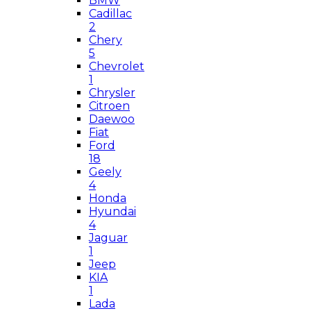
BMW
Cadillac
2
Chery
5
Chevrolet
1
Chrysler
Citroen
Daewoo
Fiat
Ford
18
Geely
4
Honda
Hyundai
4
Jaguar
1
Jeep
KIA
1
Lada