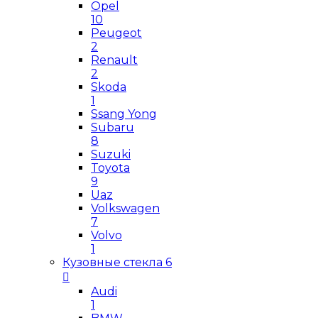
Opel
10
Peugeot
2
Renault
2
Skoda
1
Ssang Yong
Subaru
8
Suzuki
Toyota
9
Uaz
Volkswagen
7
Volvo
1
Кузовные стекла
6
Audi
1