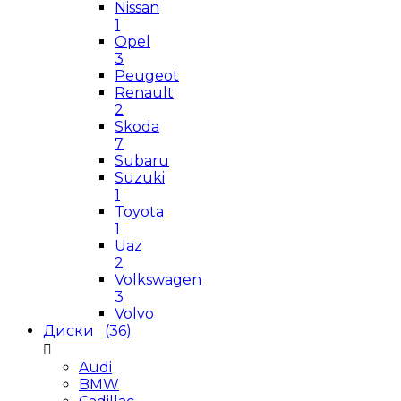
Nissan
1
Opel
3
Peugeot
Renault
2
Skoda
7
Subaru
Suzuki
1
Toyota
1
Uaz
2
Volkswagen
3
Volvo
Диски
(36)
Audi
BMW