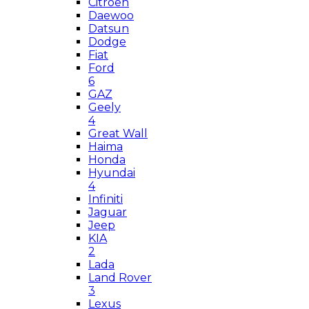
Citroen
Daewoo
Datsun
Dodge
Fiat
Ford
6
GAZ
Geely
4
Great Wall
Haima
Honda
Hyundai
4
Infiniti
Jaguar
Jeep
KIA
2
Lada
Land Rover
3
Lexus