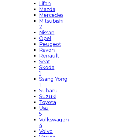
Lifan
Mazda
Mercedes
Mitsubishi
2
Nissan
Opel
Peugeot
Ravon
Renault
Seat
Skoda
1
Ssang Yong
1
Subaru
Suzuki
Toyota
Uaz
5
Volkswagen
4
Volvo