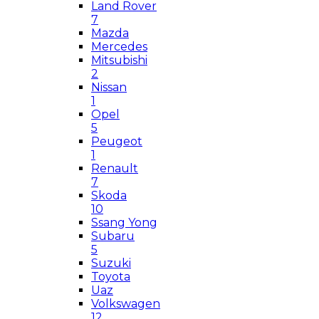
Land Rover
7
Mazda
Mercedes
Mitsubishi
2
Nissan
1
Opel
5
Peugeot
1
Renault
7
Skoda
10
Ssang Yong
Subaru
5
Suzuki
Toyota
Uaz
Volkswagen
12