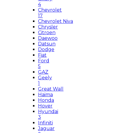
4
Chevrolet
17
Chevrolet Niva
Chrysler
Citroen
Daewoo
Datsun
Dodge
Fiat
Ford
5
GAZ
Geely
1
Great Wall
Haima
Honda
Hover
Hyundai
3
Infiniti
Jaguar