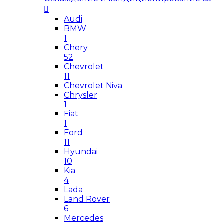
Audi
BMW
1
Chery
52
Chevrolet
11
Chevrolet Niva
Chrysler
1
Fiat
1
Ford
11
Hyundai
10
Kia
4
Lada
Land Rover
6
Mercedes