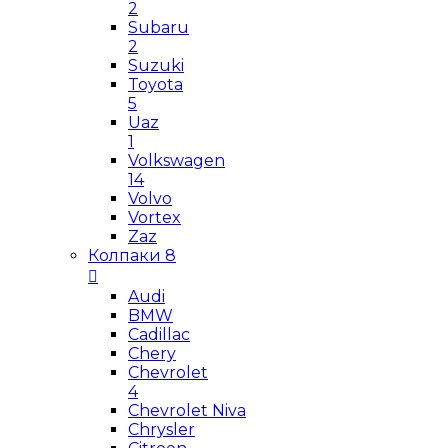
2
Subaru
2
Suzuki
Toyota
5
Uaz
1
Volkswagen
14
Volvo
Vortex
Zaz
Колпаки
8
Audi
BMW
Cadillac
Chery
Chevrolet
4
Chevrolet Niva
Chrysler