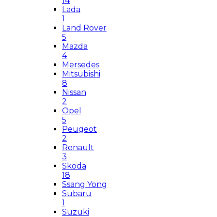
14
Lada
1
Land Rover
5
Mazda
4
Mersedes
Mitsubishi
8
Nissan
2
Opel
5
Peugeot
2
Renault
3
Skoda
18
Ssang Yong
Subaru
1
Suzuki