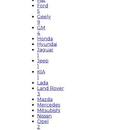
Fiat
Ford
5
Geely
9
GM
4
Honda
Hyundai
Jaguar
1
Jeep
1
KIA
1
Lada
Land Rover
3
Mazda
Mercedes
Mitsubishi
Nissan
Opel
2