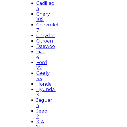
Cadillac
4
Chery
105
Chevrolet
7
Chrysler
Citroen
Daewoo
Fiat
4
Ford
22
Geely
33
Honda
Hyundai
31
Jaguar
4
Jeep
2
KIA