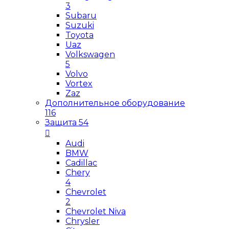
3
Subaru
Suzuki
Toyota
Uaz
Volkswagen
5
Volvo
Vortex
Zaz
Дополнительное оборудование
116
Защита
54
Audi
BMW
Cadillac
Chery
4
Chevrolet
2
Chevrolet Niva
Chrysler