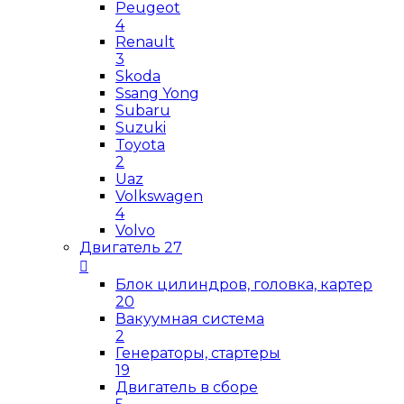
Peugeot
4
Renault
3
Skoda
Ssang Yong
Subaru
Suzuki
Toyota
2
Uaz
Volkswagen
4
Volvo
Двигатель
27
Блок цилиндров, головка, картер
20
Вакуумная система
2
Генераторы, стартеры
19
Двигатель в сборе