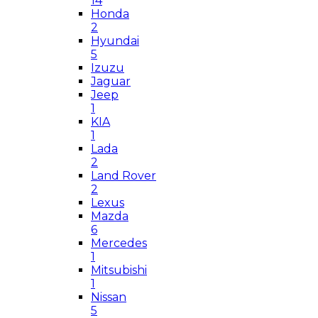
14
Honda
2
Hyundai
5
Izuzu
Jaguar
Jeep
1
KIA
1
Lada
2
Land Rover
2
Lexus
Mazda
6
Mercedes
1
Mitsubishi
1
Nissan
5