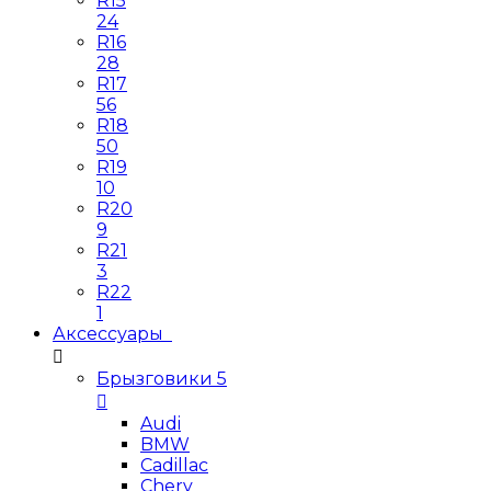
R15
24
R16
28
R17
56
R18
50
R19
10
R20
9
R21
3
R22
1
Аксессуары
Брызговики
5
Audi
BMW
Cadillac
Chery