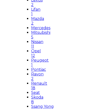
Lexus
2
Lifan
1
Mazda
2
Mercedes
Mitsubishi
5
Nissan
11
Opel
12
Peugeot
1
Pontiac
Ravon
2
Renault
18
Seat
Skoda
8
Ssang Yong