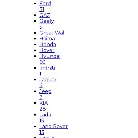
Ford
31
GAZ
Geely
5
Great Wall
Haima
Honda
Hover
Hyundai
60
Infiniti
1
Jaguar
4
Jeep
2
KIA
28
Lada
15
Land Rover
13