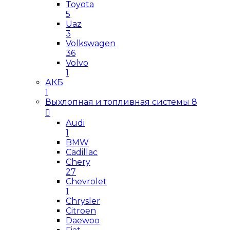
Toyota
5
Uaz
3
Volkswagen
36
Volvo
1
АКБ
1
Выхлопная и топливная системы
8
Audi
1
BMW
Cadillac
Chery
27
Chevrolet
1
Chrysler
Citroen
Daewoo