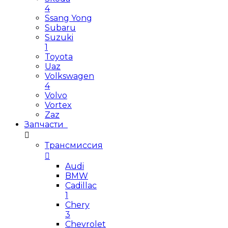
4
Ssang Yong
Subaru
Suzuki
1
Toyota
Uaz
Volkswagen
4
Volvo
Vortex
Zaz
Запчасти
Трансмиссия
Audi
BMW
Cadillac
1
Chery
3
Chevrolet