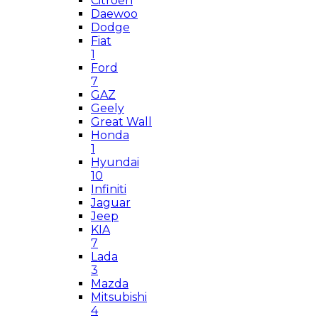
Citroen
Daewoo
Dodge
Fiat
1
Ford
7
GAZ
Geely
Great Wall
Honda
1
Hyundai
10
Infiniti
Jaguar
Jeep
KIA
7
Lada
3
Mazda
Mitsubishi
4