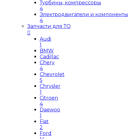
Турбины, компрессоры
4
Электродвигатели и компоненты
4
Запчасти для ТО
Audi
1
BMW
Cadillac
Chery
4
Chevrolet
5
Chrysler
1
Citroen
4
Daewoo
1
Fiat
2
Ford