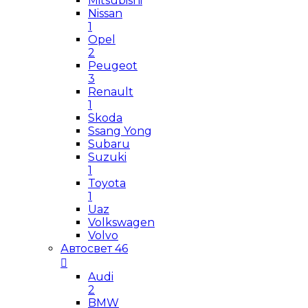
Mitsubishi
Nissan
1
Opel
2
Peugeot
3
Renault
1
Skoda
Ssang Yong
Subaru
Suzuki
1
Toyota
1
Uaz
Volkswagen
Volvo
Автосвет
46
Audi
2
BMW