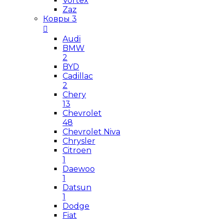
Vortex
Zaz
Ковры
3
Audi
BMW
2
BYD
Cadillac
2
Chery
13
Chevrolet
48
Chevrolet Niva
Chrysler
Citroen
1
Daewoo
1
Datsun
1
Dodge
Fiat