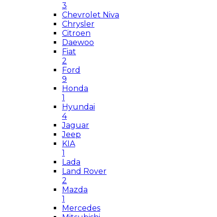
3
Chevrolet Niva
Chrysler
Citroen
Daewoo
Fiat
2
Ford
9
Honda
1
Hyundai
4
Jaguar
Jeep
KIA
1
Lada
Land Rover
2
Mazda
1
Mercedes