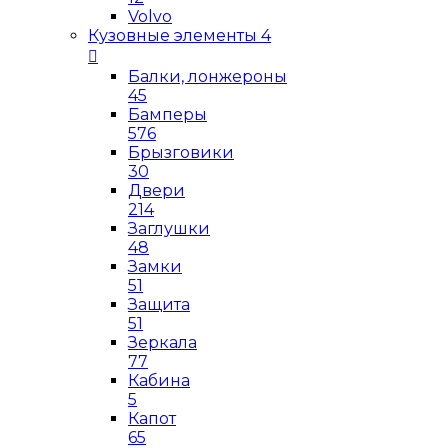
Volvo
Кузовные элементы
4
Балки, лонжероны
45
Бамперы
576
Брызговики
30
Двери
214
Заглушки
48
Замки
51
Защита
51
Зеркала
77
Кабина
5
Капот
65